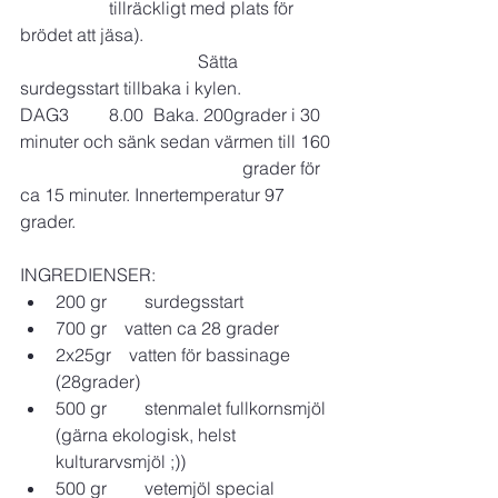
		tillräckligt med plats för 
brödet att jäsa). 
				Sätta 
surdegsstart tillbaka i kylen.
DAG3	8.00	Baka. 200grader i 30 
minuter och sänk sedan värmen till 160 
					grader för 
ca 15 minuter. Innertemperatur 97 
grader.
INGREDIENSER:
200 gr 	surdegsstart
700 gr    vatten ca 28 grader
2x25gr    vatten för bassinage 
(28grader)
500 gr 	stenmalet fullkornsmjöl 
(gärna ekologisk, helst 
kulturarvsmjöl ;))
500 gr 	vetemjöl special 