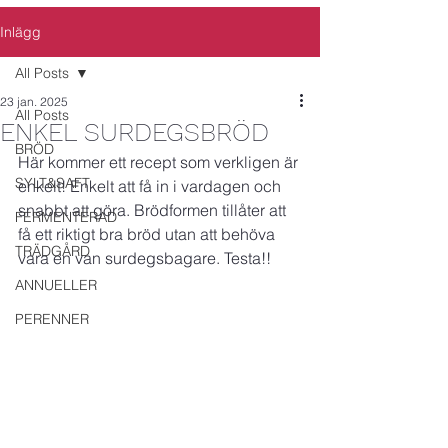
Inlägg
All Posts
23 jan. 2025
All Posts
ENKEL SURDEGSBRÖD
BRÖD
Här kommer ett recept som verkligen är 
SYLT&SAFT
enkelt! Enkelt att få in i vardagen och 
snabbt att göra. Brödformen tillåter att 
FERMENTERAD
få ett riktigt bra bröd utan att behöva 
TRÄDGÅRD
vara en van surdegsbagare. Testa!!
ANNUELLER
PERENNER