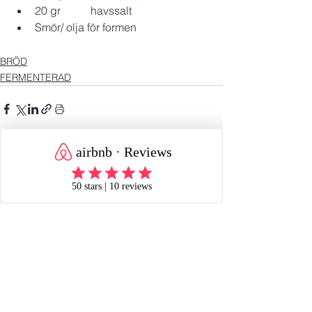
20 gr 	havssalt 
Smör/ olja för formen 
BRÖD
FERMENTERAD
Visa alla
Senaste inlägg