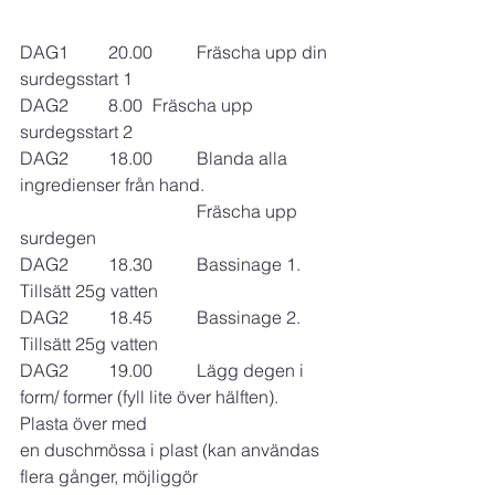
DAG1 	20.00	Fräscha upp din 
surdegsstart 1
DAG2	8.00	Fräscha upp 
surdegsstart 2
DAG2	18.00	Blanda alla 
ingredienser från hand. 
				Fräscha upp 
surdegen
DAG2	18.30	Bassinage 1. 
Tillsätt 25g vatten
DAG2	18.45	Bassinage 2. 
Tillsätt 25g vatten
DAG2	19.00	Lägg degen i 
form/ former (fyll lite över hälften). 
Plasta över med 				
en duschmössa i plast (kan användas 
flera gånger, möjliggör 			