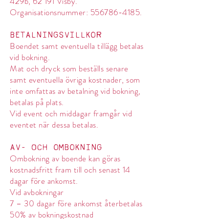
429b, 62 191 Visby.
Organisationsnummer:
556786-4185
.
BETALNINGSVILLKOR
Boendet samt eventuella tillägg betalas
vid bokning.
Mat och dryck som beställs senare
samt eventuella övriga kostnader, som
inte omfattas av betalning vid bokning,
betalas på plats.
Vid event och middagar framgår vid
eventet när dessa betalas.
AV- och OMBOKNING
Ombokning av boende kan göras
kostnadsfritt fram till och senast 14
dagar före ankomst.
Vid avbokningar
7 – 30 dagar före ankomst återbetalas
50% av bokningskostnad