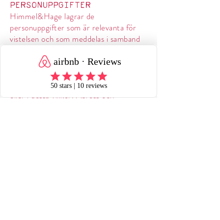
PERSONUPPGIFTER
Himmel&Hage lagrar de
personuppgifter som är relevanta för
vistelsen och som meddelas i samband
med bokningen.
Personuppgifterna kommer aldrig att
delas med någon annan eller användas
till annat än som anges vid bokningen
eller i dessa villkor. Adress och
mailuppgifter kan användas även efter
vistelsen för att komma i kontakt med
gästen i frågor rörande upplevelsen och
vistelsen hos Himmel&Hage.
FORCE MAJEURE
I det fall bokningen inte kan genomföras
på grund av ett hinder utanför
Himmel&Hages kontroll och som
skäligen inte kunnat förutses när avtalet
ingicks och vars följder inte heller