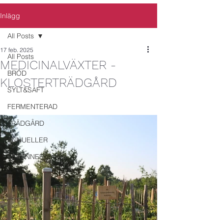
Inlägg
All Posts
17 feb. 2025
All Posts
MEDICINALVÄXTER -
BRÖD
KLOSTERTRÄDGÅRD
SYLT&SAFT
FERMENTERAD
TRÄDGÅRD
ANNUELLER
PERENNER