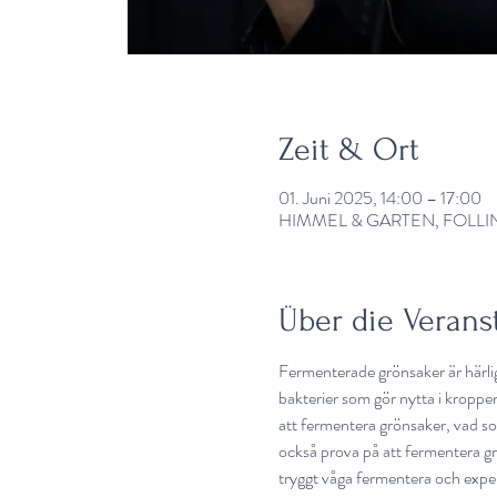
Zeit & Ort
01. Juni 2025, 14:00 – 17:00
HIMMEL & GARTEN, FOLLING
Über die Verans
Fermenterade grönsaker är härlig
bakterier som gör nytta i kroppe
att fermentera grönsaker, vad so
också prova på att fermentera gr
tryggt våga fermentera och exp