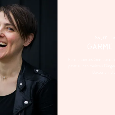
So., 01. Ju
GÄRME
Fermentiertes Gemüse ist w
passt zu den meisten Dingen