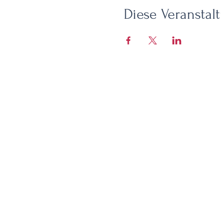
Diese Veranstalt
HEIM
CAFE
ECO-S
Praktische Informationen zur
Unterkunft
Praktisches Info-Café
Buchungsbedingungen