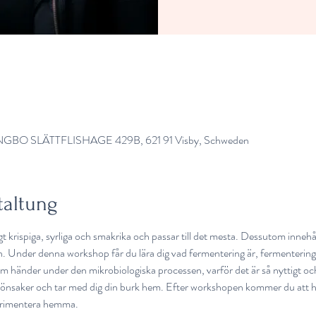
BO SLÄTTFLISHAGE 429B, 621 91 Visby, Schweden
taltung
t krispiga, syrliga och smakrika och passar till det mesta. Dessutom inneh
n. Under denna workshop får du lära dig vad fermentering är, fermenteringsh
m händer under den mikrobiologiska processen, varför det är så nyttigt och 
önsaker och tar med dig din burk hem. Efter workshopen kommer du att ha t
erimentera hemma. 