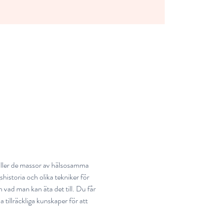
åller de massor av hälsosamma 
istoria och olika tekniker för 
vad man kan äta det till. Du får 
illräckliga kunskaper för att 