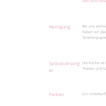
dies eine Her
Reinigung
Bei uns wohne
haben wir das
Toilettenpapi
Selbstversorg
Die Küche ist
Toaster und Ge
er
Parken
Zur Unterkunft