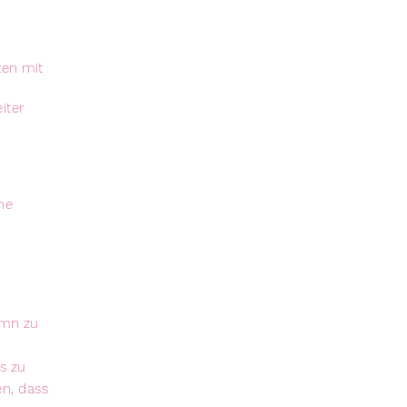
ten mit
iter
ne
amn zu
s zu
en, dass