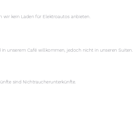
n wir kein Laden für Elektroautos anbieten.
d in unserem Café willkommen, jedoch nicht in unseren Suiten
ünfte sind Nichtraucherunterkünfte.
UITE
EREIGNIS
AKTIVITÄTEN
ÜBER UNS