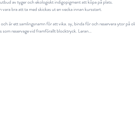
 utbud av tyger och ekologiskt indigopigment att köpa på plats.
ara bra att ta med skickas ut en vecka innan kursstart.
 och är ett samlingsnamn för att vika. sy, binda för och reservera ytor på olik
s som reservage vid framförallt blocktryck. Leran…