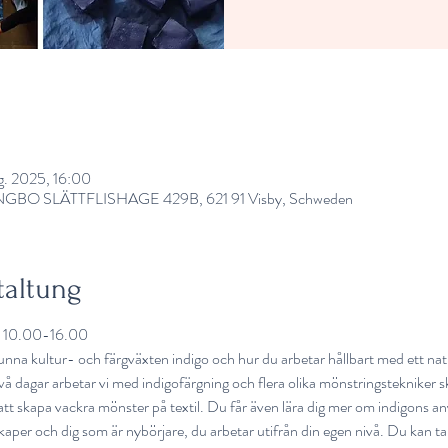
g. 2025, 16:00
BO SLÄTTFLISHAGE 429B, 621 91 Visby, Schweden
taltung
10.00-16.00
nna kultur- och färgväxten indigo och hur du arbetar hållbart med ett natu
 dagar arbetar vi med indigofärgning och flera olika mönstringstekniker sk
att skapa vackra mönster på textil. Du får även lära dig mer om indigons an
aper och dig som är nybörjare, du arbetar utifrån din egen nivå. Du kan ta 