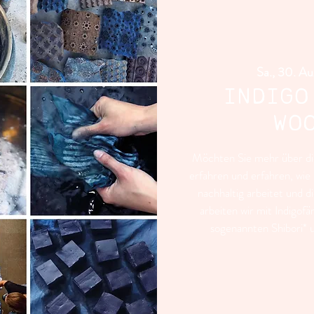
Sa., 30. Au
INDIGO
WO
Möchten Sie mehr über die
erfahren und erfahren, wie
nachhaltig arbeitet und
arbeiten wir mit Indigo
sogenannten Shibori* 