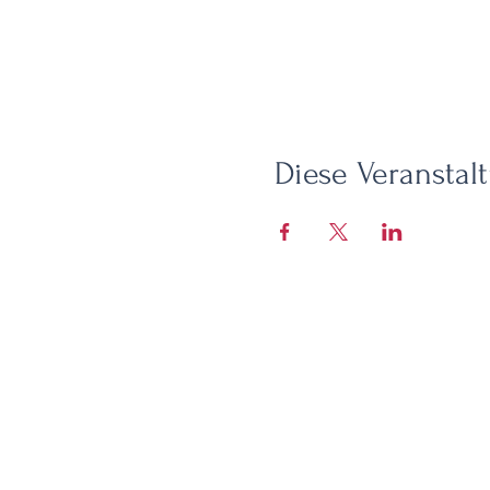
Diese Veranstalt
HEIM
CAFE
ECO-S
Praktische Informationen zur
Unterkunft
Praktisches Info-Café