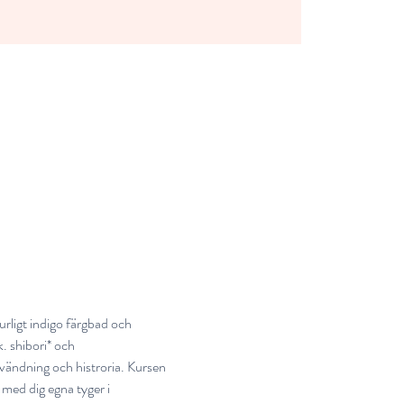
rligt indigo färgbad och 
. shibori* och 
vändning och histroria. Kursen 
med dig egna tyger i 