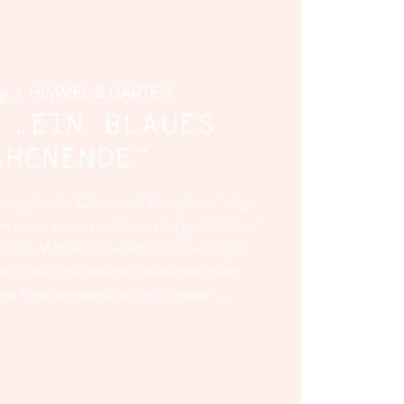
g.
  |  
HIMMEL & GARTEN
 „EIN BLAUES
CHENENDE“
 mythische Kultur- und Farbpflanze Indigo
 man mit einem natürlichen Indigo-Färbebad
 die 123-Methode anwendet? An zwei Tagen
färben und verschiedenen Mustertechniken,
und Reservierungsdruck mit Tonpaste....