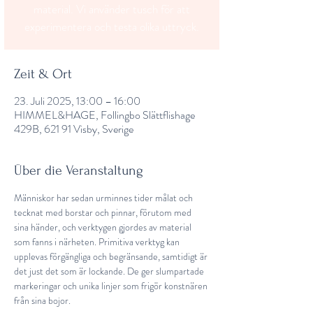
material. Vi använder tusch för att
experimentera och testa olika uttryck.
Zeit & Ort
23. Juli 2025, 13:00 – 16:00
HIMMEL&HAGE, Follingbo Slättflishage
429B, 621 91 Visby, Sverige
Über die Veranstaltung
Människor har sedan urminnes tider målat och 
tecknat med borstar och pinnar, förutom med 
sina händer, och verktygen gjordes av material 
som fanns i närheten. Primitiva verktyg kan 
upplevas förgängliga och begränsande, samtidigt är 
det just det som är lockande. De ger slumpartade 
markeringar och unika linjer som frigör konstnären 
från sina bojor. 