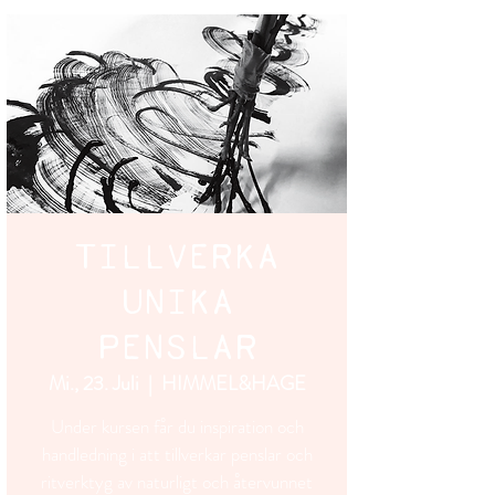
TILLVERKA
UNIKA
PENSLAR
Mi., 23. Juli
  |  
HIMMEL&HAGE
Under kursen får du inspiration och
handledning i att tillverkar penslar och
ritverktyg av naturligt och återvunnet