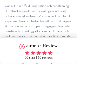
Under kursen får du inspiration och handledning i 
att tillverkar penslar och ritverktyg av naturligt 
och återvunnet material. Vi använder tusch för att 
experimentera och testa olika uttryck. Vid dagens 
slut har du skapat en uppsättning egentillverkade 
penslar och ritverktyg att använda till måleri och 
teckning, skriva brev med, eller bara låta dem tala 
för sig själv.  
Kursen leds av Janette Bornmarker, bildkonstnär 
och illustratör, verksam från Gotland. Janette 
arbetar med graﬁk, fotograﬁ och digital media, 
samtidigt är teckning grunden i hennes 
konstnärsskap. Med en förkärlek till den svarta 
tuschen. Janettes illustrationer har blivit utvald till 
Bologna…
Mehr anzeigen