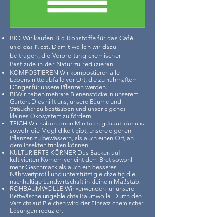
BIO Wir kaufen Bio-Rohstoffe für das Café
und das Nest. Damit wollen wir dazu
beitragen, die Verbreitung chemischer
Pestizide in der Natur zu reduzieren.
KOMPOSTIEREN Wir kompostieren alle
Lebensmittelabfälle vor Ort, die zu nahrhaftem
Dünger für unsere Pflanzen werden.
BI Wir haben mehrere Bienenstöcke in unserem
Garten. Dies hilft uns, unsere Bäume und
Sträucher zu bestäuben und unser eigenes
kleines Ökosystem zu fördern.
TEICH Wir haben einen Miniteich gebaut, der uns
sowohl die Möglichkeit gibt, unsere eigenen
Pflanzen zu bewässern, als auch einen Ort, an
dem Insekten trinken können.
KULTURIERTE KÖRNER Das Backen auf
kultivierten Körnern verleiht dem Brot sowohl
mehr Geschmack als auch ein besseres
Nährwertprofil und unterstützt gleichzeitig die
nachhaltige Landwirtschaft in kleinem Maßstab!
ROHBAUMWOLLE Wir verwenden für unsere
Bettwäsche ungebleichte Baumwolle. Durch den
Verzicht auf Bleichen wird der Einsatz chemischer
Lösungen reduziert