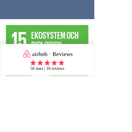
BIO Wir kaufen Bio-Rohstoffe für das Café
und das Nest. Damit wollen wir dazu
beitragen, die Verbreitung chemischer
Pestizide in der Natur zu reduzieren.