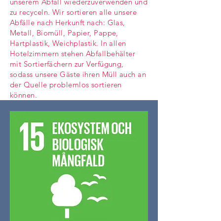
unserem Abfall wiederzuverwenden und
zu recyceln. Wir sortieren alle unsere
Abfälle nach Herkunft nach: Glas,
Metall, Biomüll, Papier, Pappe,
Hartplastik, Weichplastik. In allen
Hotelzimmern stehen Abfallbehälter
mit Sortierfächern zur Verfügung,
sodass unsere Gäste ihren Müll auch an
der Quelle problemlos sortieren
können.