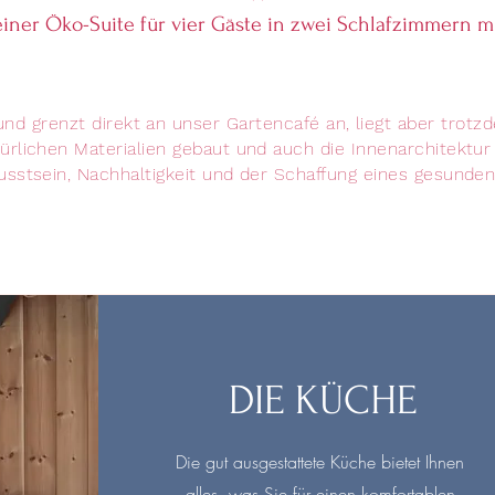
iner Öko-Suite für vier Gäste in zwei Schlafzimmern m
nd grenzt direkt an unser Gartencafé an, liegt aber trot
ürlichen Materialien gebaut und auch die Innenarchitektur
stsein, Nachhaltigkeit und der Schaffung eines gesunde
DIE KÜCHE
Die gut ausgestattete Küche bietet Ihnen
alles, was Sie für einen komfortablen