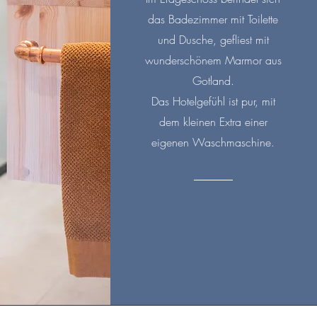
das Badezimmer mit Toilette
und Dusche, gefliest mit
wunderschönem Marmor aus
Gotland.
Das Hotelgefühl ist pur, mit
dem kleinen Extra einer
eigenen Waschmaschine.